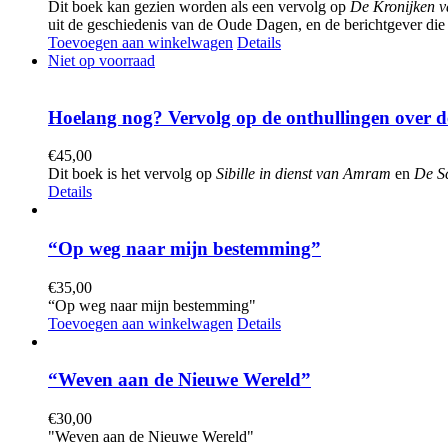
Dit boek kan gezien worden als een vervolg op
De Kronijken v
uit de geschiedenis van de Oude Dagen, en de berichtgever die 
Toevoegen aan winkelwagen
Details
Niet op voorraad
Hoelang nog? Vervolg op de onthullingen over
€
45,00
Dit boek is het vervolg op
Sibille in dienst van Amram
en
De S
Details
“Op weg naar mijn bestemming”
€
35,00
“Op weg naar mijn bestemming"
Toevoegen aan winkelwagen
Details
“Weven aan de Nieuwe Wereld”
€
30,00
"Weven aan de Nieuwe Wereld"